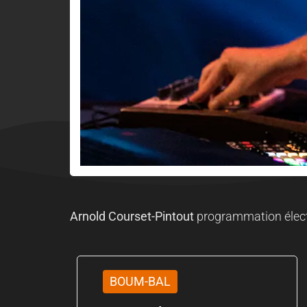
Arnold Courset-Pintout
programmation élect
BOUM-BAL